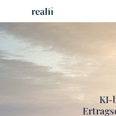
KI-
Ertrags