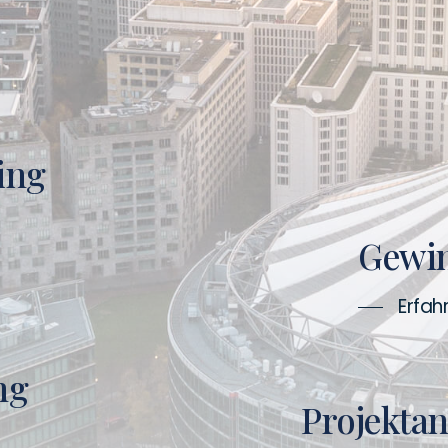
ing
Gewi
Erfah
ng
Projektan