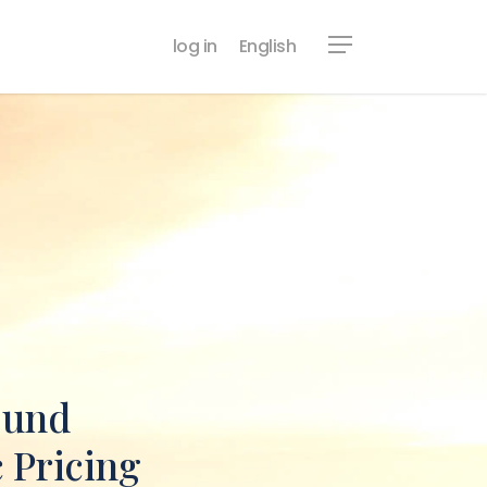
log in
English
 und
 Pricing