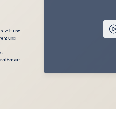
n Soll- und
rent und
im
ial basiert