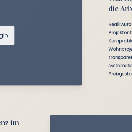
die Arb
Realii wur
Projektent
gin
Kernprobl
Wohnprojek
transparen
systemati
Preisgesta
enz im